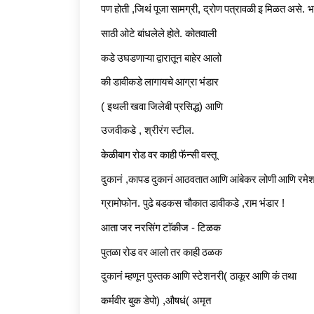
पण
होती
,
जिथं
पूजा
सामग्री
,
द्रोण
पत्रावळी
इ
मिळत
असे
.
भ
साठी
ओटे
बांधलेले
होते
.
कोतवाली
कडे
उघडणाऱ्या
द्वारातून
बाहेर
आलो
की
डावीकडे
लागायचे
आग्रा
भंडार
(
इथली
खवा
जिलेबी
प्रसिद्ध
)
आणि
उजवीकडे
,
श्रीरंग
स्टील
.
केळीबाग
रोड
वर
काही
फॅन्सी
वस्तू
दुकानं
,
कापड
दुकानं
आठवतात
आणि
आंबेकर
लोणी
आणि
रमे
ग्रामोफोन
.
पुढे
बडकस
चौकात
डावीकडे
,
राम
भंडार
!
आता
जर
नरसिंग
टाॅकीज
-
टिळक
पुतळा
रोड
वर
आलो
तर
काही
ठळक
दुकानं
म्हणून
पुस्तक
आणि
स्टेशनरी
(
ठाकूर
आणि
कं
तथा
कर्मवीर
बुक
डेपो
) ,
औषधं
(
अमृत