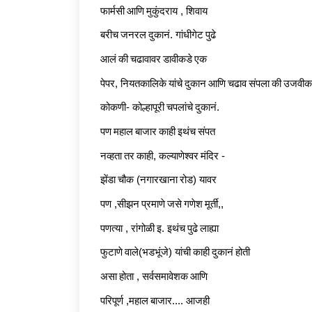
फार्मसी
आणि
मुकुंदराय
,
शिवाय
बरीच
जनरल
दुकानं
.
गांधीगेट
पुढे
आलं
की
चढावावर
डावीकडे
एक
पेपर
,
नियतकालिके
यांचे
दुकान
आणि
चढाव
संपला
की
उजवीक
कोकणी
-
कोल्हापूरी
चपलांचे
दुकानं
.
पण
महाल
बाजार
काही
इथंच
संपत
नव्हता
तर
काही
,
कल्याणेश्वर
मंदिर
-
झेंडा
चौक
(
नगारखाना
रोड
)
यावर
पण
,
सीझन
प्रमाणे
जसे
गणेश
मूर्ती
,,
पणत्या
,
रांगोळी
इ
.
इथंच
पुढे
लाह्या
फुटाणे
वाले
(
भडभूंजे
)
यांची
काही
दुकानं
होती
असा
होता
,
सर्वसमावेशक
आणि
परिपूर्ण
,
महाल
बाजार
....
आजही