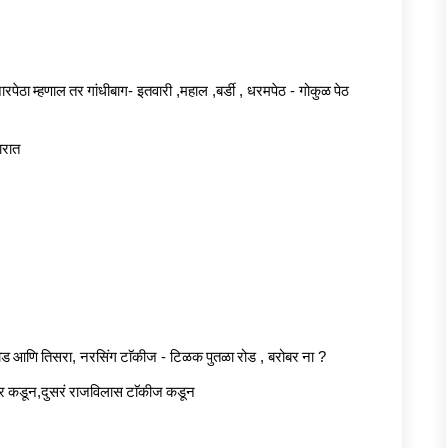
ारपेठा
म्हणाल
तर
गांधीबाग
-
इतवारी
,
महाल
,
बर्डी
,
धरमपेठ
-
गोकुळ
पेठ
ारात
ोड
आणि
तिसरा
,
नरसिंग
टाॅकीज
-
टिळक
पुतळा
रोड
,
बरोबर
ना
?
र
कडून
,
दुसरं
राजविलास
टाॅकीज
कडून