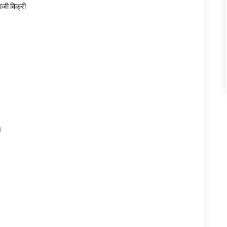
ाजी
विक्री
श