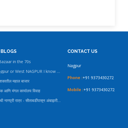
 BLOGS
CONTACT US
azaar in the 70s
Nagpur
East Nagpur or West NAGPUR I know best Nagpur
Phone :
+91 9373430272
दशकातील महाल बाजार
Mobile :
+91 9373430272
क आणि मंगल कार्यालय विवाह
३१ तारखेची नागपूरी रात्र - सीताबर्डीपासून अंबाझरीपर्यंत