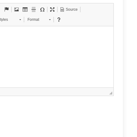
Source
tyles
Format