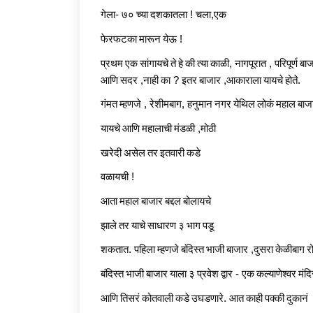
गेला
-
७०
च्या
दशकातला
!
चला
,
एक
फेरफटका
मारून
येऊ
!
प्रथम
एक
सांगायचे
ते
हे
की
त्या
काळी
,
नागपूरात
,
परिपूर्ण
बाज
आणि
सदर
,
नाही
का
?
इतर
बाजार
,
आकाराला
यायचे
होते
.
गंमत
म्हणजे
,
रेशीमबाग
,
हनुमान
नगर
येथिल
लोकं
महाल
बाज
यायचे
आणि
महालाची
मंडळी
,
मोठी
खरेदी
असेल
तर
इतवारी
कडे
वळायची
!
आता
महाल
बाजार
बद्दल
बोलायचे
झाले
तर
याचे
साधारण
३
भाग
पडू
शकतात
.
पहिला
म्हणजे
बंदिस्त
भाजी
बाजार
,
दुसरा
केळीबाग
र
बंदिस्त
भाजी
बाजार
याला
३
प्रवेश
द्वार
-
एक
कल्याणेश्वर
मंदि
आणि
तिसरं
कोतवाली
कडे
उघडणारे
.
आत
काही
पक्की
दुकानं