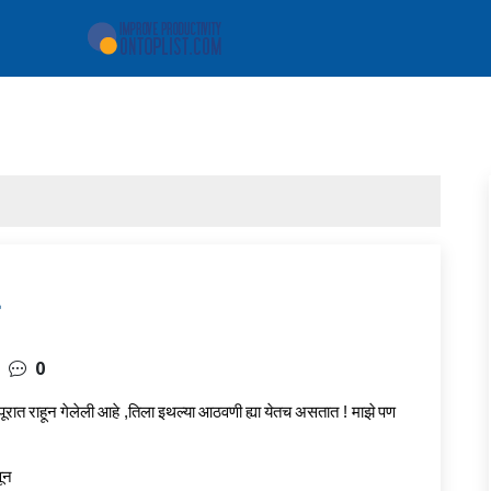
0
पूरात
राहून
गेलेली
आहे
,
तिला
इथल्या
आठवणी
ह्या
येतच
असतात
!
माझे
पण
ून