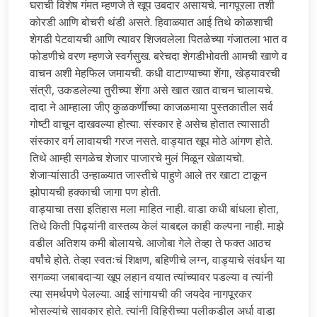
घराची विशेष गंमत म्हणजे ते खूप उबदार असायचे. नागपूरला तशी
कोरडी आणि बोचरी थंडी असते. हिवाळ्यात आई तिथे कोळशाची
शेगडी पेटवायची आणि त्यावर शिजवलेला पितळेच्या गंजातला भात व
फोडणीचे वरण म्हणजे स्वर्गसुख. बरेचदा शेगडीभोवती आमची खाणे व
वाचन अशी मेहफिल जमायची. कधी वाटाण्याच्या शेंगा, खेड्यावरची
संत्री, उकडलेल्या तुरीच्या शेंगा असे खात खात वाचन चालायचे.
दादा ने आम्हाला जीए कुळकर्णींच्या काजळमाया पुस्तकातील सर्व
गोष्टी वाचून दाखवल्या होत्या. संस्कार हे असेच होतात त्यासाठी
संस्कार वर्ग लावायची गरज नसते. वाड्यात खूप मोठे आंगण होते.
तिथे आम्ही सगळेच शेजार पाजारचे मुलं मिळून खेळायचो.
शेजाऱ्यांसाठी उन्हाळ्यात जास्तीचे पाहुणे आले तर खाटा टाकून
झोपायची हक्काची जागा पण होती.
वाड्याचा तसा इतिहास मला माहित नाही. वाडा कधी बांधला होता,
तिथे किती पिढ्यांनी वास्तव्य केलं याबद्दल काही कल्पना नाही. माझे
वडील अतिशय कमी बोलायचे. आजोबा गेले तेव्हा ते फक्त आठच
वर्षांचे होते. तेव्हा स्वतःचं शिक्षण, बहिणीचे लग्न, वाड्याचे संवर्धन या
सगळ्या जबाबदाऱ्या खूप लहान वयात त्यांच्यावर पडल्या व त्यांनी
त्या समर्थपणे पेलल्या. आई सांगायची की जयदेव नागपूरकर
भोसल्यांचे सावकार होते. त्यांनी विहिरीच्या पलीकडील अर्धा वाडा