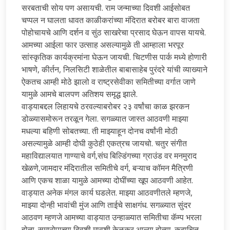
सरबताची सोय पण असायची. राम जन्माच्या दिवशी आईसोबत
चप्पल न घालता धावत काळीकरांच्या मंदिरात बरोबर बारा वाजता
पोहोचायचे आणि दर्शन व सुंठ साखरेचा प्रसाद घेऊन वापस यायचे.
आमच्या आईला फार उत्साह असल्यामुळे ती आम्हाला भरपूर
सांस्कृतिक कार्यक्रमांना घेऊन जायची. चिटणीस पार्क मध्ये होणारी
भाषणे, कीर्तन, निलसिटी शाळेतील बाबासाहेब पुरंदरे यांची व्याख्याने
ऐकतच आम्ही मोठे झालो व राष्ट्रसेवीका समितीच्या वर्गात जाणे
यामुळे आमचे बालपण अतिशय समृद्ध झाले.
वाड्याबद्दल लिहायचे ठरवल्याबरोबर २३ वर्षांचा काळ झरकन
डोळ्यासमोरून तरळून गेला. सगळ्यात जास्त आठवणी माझ्या
मधल्या बहिणी सोबतच्या. ती माझ्याहून दोनच वर्षांनी मोठी
असल्यामुळे आम्ही दोघी कुठेही एकत्रच जायचो. चतुर संगीत
महाविद्यालयात गाण्याचे वर्ग,संघ बिल्डिंगच्या ग्राउंड वर मनमुराद
खेळणे,जामदार मंदिरातील समितीचे वर्ग, बऱ्याच कॉमन मैत्रिणी
आणि एकच शाळा यामुळे आमच्या दोघींच्या खूप आठवणी आहेत.
वाड्यात अनेक मंगल कार्य घडलेत. माझ्या आठवणीतले म्हणजे,
माझ्या दोन्ही भावांची मुंज आणि ताईचे साक्षगंध. सगळ्यात सुंदर
आठवण म्हणजे आमच्या वाड्यात उन्हाळ्यात समितीचा कॅम्प भरला
होता. समारोपाच्या दिवशी मावशी केळकर आल्या होत्या. कदाचित