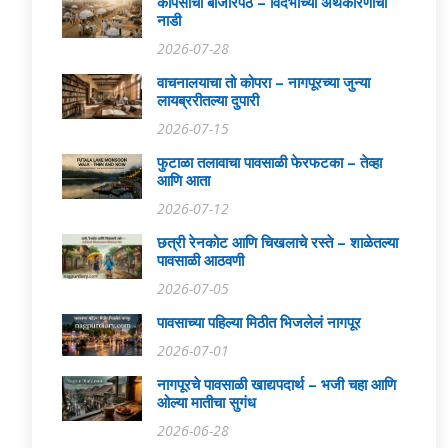
कापसाची बाजारपेठ – विदर्भाच्या अर्थकारणाची
नाडी
2026-07-28
वाचनालयाचा तो कोपरा – नागपूरच्या जुन्या
लायब्ररीतल्या दुपारी
2026-07-15
फुटाळा तलावाचा पावसाळी फेरफटका – तेव्हा
आणि आता
2026-07-12
छत्री रेनकोट आणि चिखलाचे रस्ते – शाळेतल्या
पावसाळी आठवणी
2026-07-05
पावसाच्या पहिल्या मिठीत भिजलेलं नागपूर
2026-07-01
नागपूरचे पावसाळी खाद्यपदार्थ – भजी चहा आणि
ओल्या मातीचा सुगंध
2026-06-28