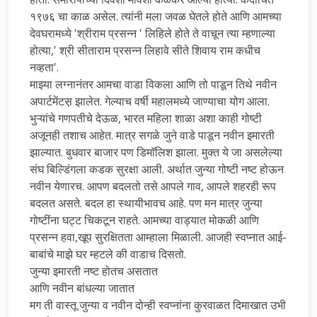
१९७६ चा काळ असेल. त्यांनी मला जवळ घेतले होते आणि आमच्या
देवघरामध्ये 'श्रीराम प्रसन्न ' लिहिले होते ते वाचून त्या म्हणाल्या
होत्या,' श्री सीताराम प्रसन्न लिहावे सीते शिवाय राम कधीच
नव्हता'.
माझ्या लग्नानंतर आमचा वाडा विकला आणि तो पाडून तिथे नवीन
अपार्टमेंटस़ झालेत. गेल्याच वर्षी महालमध्ये जाण्याचा योग आला.
भुऱ्यांचे गणपतीचे देऊळ, भारत महिला शाळा अशा काही गोष्टी
अजूनही तशाच आहेत. मात्र सगळे जुने वाडे पाडून नवीन इमारती
झाल्यात. बुधवार बाजार पण डिमाॅलिश झाला. मुक्त ये जा असलेल्या
संघ बिल्डिंगला कडक सुरक्षा आली. अर्थात जुन्या गोष्टी नष्ट होऊन
नवीन येणारच. आपण बदलतो तसे आपले गाव, आपले शहरही रूप
बदलत असते. बदल हा स्थायीभावच आहे. पण मन मात्र जुन्या
गोष्टींना घट्ट चिकटून राहते. आमच्या वाड्यात मोकळी आणि
प्रसन्न हवा,खूप सुरक्षितता आम्हाला मिळाली. आजही स्वप्नात आई-
बाबांचे माझे घर म्हटले की वाडाच दिसतो.
जुन्या इमारती नष्ट होतच असतात
आणि नवीन बांधल्या जातात
मग ती वास्तू जुन्या व नवीन दोन्ही स्वप्नांना कुरवाळत दिमाखात उभी