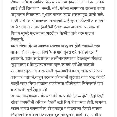
रंगाचा अतिशय स्वादिष्ट पेरू यायचा त्या झाडाला. बाकी पण अनेक
झाडे होती सिताफळ, चमेली, बोरं . पूजेला लागणाऱ्या सगळ्या पत्र्या
वाड्यातच मिळायच्या. बुधवार बाजार जवळ असल्यामुळे ताजी फळे,
भाजी यांची काही कमतरता नसायची. आई खूपदा फोडणी टाकायची
आणि भावाला सांबार (कोथिंबीर)आणायला बाजारात पाठवायची.
शिवाय मुरमुरे फुटण्याच्या भट्टीवर नेहमीच ताजे गरम फुटाणे
मिळायचे.
कल्याणेश्वर देऊळ आमच्या घराच्या बाजूलाच होते. सकाळी सहा
वाजता रोज न चुकता तिथे 'घनश्याम सुंदरा श्रीधरा' ही भूपाळी
लावायचे. पहाटे साडेपाचला लक्ष्मीनारायणाच्या देवळातून व्यंकटेश
सुप्रभातम व विष्णुसहस्त्रनाम सुरू व्हायचे. परीक्षेत सकाळी
उठल्यावर दुरून गान सरस्वती सुब्बलक्ष्मीचे मंत्रमुग्ध करणारे स्वर
कानावर पडायचे.याहून प्रसन्न दिवसाची सुरुवात काय असू शकते?
रात्री मात्र निरव शांततेत राजविलास टॉकीजच्या सिनेमातले गाणे
व डायलॉग पूर्ण ऐकू यायचे.
आमच्या वाड्याच्या समोरच भूतांचे गणपतीचे देऊळ होते. रिद्धी सिद्धी
सोबत गणपतीची अतिशय देखणी मूर्ती तिथे विराजमान होती. आमच्या
महाल भागात रामनवमीला शोभायात्रा व पोळ्याच्या दिवशी मारबत
निघायची. केळीबाग रोडवरच्या दुकानांमधून लोकांची बसण्याची व