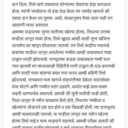
दान दिला. तिथे म्हणे तळघरात सोन्याच्या मोहरांचा हंडा सापडला
होता. त्यांनी जयदेवांना तो हंडा देऊ केला तर जयदेव म्हणाले की
एकदा दान केला तर तुमचा. असो, काळानुरूप वैभव उरत नाही पण
आठवणी मात्र असतात.
आमच्या वाड्याच्या जुन्या मातीच्या खोल्या होत्या, तिथल्या वरच्या
माडीला लागून माळा होता. तिथे खूपदा आम्ही काही जुना खजिना
लागतोय का म्हणून शोधायला जायचो. पण तिथे काहीच नसायचे.
बाबांच्या माडीला लागून असलेल्या गच्चीत आम्ही उन्हाळ्यात गाद्या
टाकून रात्री झोपायचो. नागपूरच्या कडक उन्हाळ्यात गच्ची फार
गरम व्हायची मग संध्याकाळी विहिरीचे पाणी टाकून ती थंड करायची
आणि रात्री मस्त चांदण्या बघत गप्पा मारत आम्ही बहिणी तिथे
झोपायचो. सगळ्यात मजा म्हणजे संक्रांतीच्या वेळेला भावांसोबत
मंजा घोटणे आणि गच्चीत पतंग उडवणे. अर्थात माझे काम फक्त
चक्री धरण्याचेच असायचे. आमची जी जुनी मातीची माडी होती,
तिला लागून जे नवीन बांधकाम केले होते, तिथल्या गच्चीला व
खोल्यांना जोडणारे एक दार होते व एक खिडकी होती. त्या दारातूनच
आम्ही माळ्यावरही जायचो. या माडीला लागून ज्या नवीन खोल्या
होत्या तिथे ताई व मामा भाड्याने राहायचे. आमची परीक्षा असली की
आम्ही मधल्या माडीत झोपायचो व ताई आम्हाला खिडकीतून पहाटे