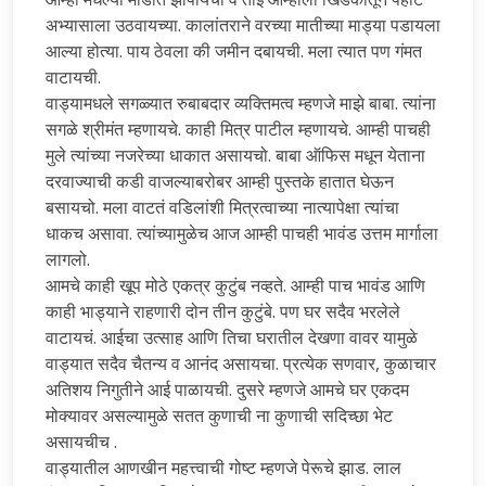
अभ्यासाला उठवायच्या. कालांतराने वरच्या मातीच्या माड्या पडायला
आल्या होत्या. पाय ठेवला की जमीन दबायची. मला त्यात पण गंमत
वाटायची.
वाड्यामधले सगळ्यात रुबाबदार व्यक्तिमत्व म्हणजे माझे बाबा. त्यांना
सगळे श्रीमंत म्हणायचे. काही मित्र पाटील म्हणायचे. आम्ही पाचही
मुले त्यांच्या नजरेच्या धाकात असायचो. बाबा ऑफिस मधून येताना
दरवाज्याची कडी वाजल्याबरोबर आम्ही पुस्तके हातात घेऊन
बसायचो. मला वाटतं वडिलांशी मित्रत्वाच्या नात्यापेक्षा त्यांचा
धाकच असावा. त्यांच्यामुळेच आज आम्ही पाचही भावंड उत्तम मार्गाला
लागलो.
आमचे काही खूप मोठे एकत्र कुटुंब नव्हते. आम्ही पाच भावंड आणि
काही भाड्याने राहणारी दोन तीन कुटुंबे. पण घर सदैव भरलेले
वाटायचं. आईचा उत्साह आणि तिचा घरातील देखणा वावर यामुळे
वाड्यात सदैव चैतन्य व आनंद असायचा. प्रत्येक सणवार, कुळाचार
अतिशय निगुतीने आई पाळायची. दुसरे म्हणजे आमचे घर एकदम
मोक्यावर असल्यामुळे सतत कुणाची ना कुणाची सदिच्छा भेट
असायचीच .
वाड्यातील आणखीन महत्त्वाची गोष्ट म्हणजे पेरूचे झाड. लाल