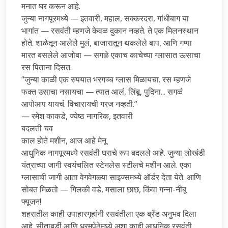
मनात घर करून आहे.
जुन्या नागपूरमध्ये — इतवारी, महाल, सक्करदरा, गांधीबाग या
भागांत — रसवंती म्हणजे केवळ दुकान नव्हते. ते एक मिलनस्थान
होते. शाळेतून आलेले मुलं, बाजारातून थकलेले बाप, आणि गप्पा
मारत बसलेले आजोबा — सगळे एकाच काचेच्या ग्लासात ऊसाचा
रस पिताना दिसत.
“जुन्या काळी एक रुपयात भरगच्च ग्लास मिळायचा. रस म्हणजे
फक्त उसाचा नसायचा — त्यात आलं, लिंबू, पुदिना... सगळं
आपोआप यायचं. विचारायची गरज नव्हती.”
— रमेश काकडे, ज्येष्ठ नागरिक, इतवारी
बदलती चव
काल होते मशीन, आज आहे मेनू
आधुनिक नागपूरमध्ये रसवंती घराचे रूप बदलले आहे. जुन्या लोखंडी
यंत्राच्या जागी स्वयंचलित स्टेनलेस स्टीलचे मशीन आले. एका
ग्लासाची जागी आता वेगवेगळ्या साइज्समध्ये ऑर्डर देता येते. आणि
सोबत मिळतो — गिलकी वडे, मसाला छाछ, किंवा गन्ना-नींबू
फ्यूजन!
शहरातील काही उपाहारगृहांनी रसवंतीला एक ब्रँड अनुभव दिला
आहे. सीताबर्डी आणि धरमपेठेमध्ये अशा काही आधुनिक रसवंती