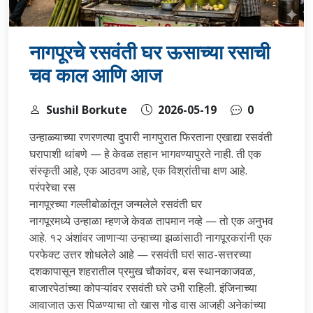
नागपूरचे रसवंती घर ऊसाच्या रसाची
चव काल आणि आज
Sushil Borkute
2026-05-19
0
उन्हाळ्याच्या रणरणत्या दुपारी नागपुरात फिरताना एखाद्या रसवंती
घरापाशी थांबणे — हे केवळ तहान भागवण्यापुरते नाही. ती एक
संस्कृती आहे, एक आठवण आहे, एक विश्रांतीचा क्षण आहे.
परंपरेचा रस
नागपूरच्या गल्लीबोळांतून जन्मलेले रसवंती घर
नागपूरमध्ये उन्हाळा म्हणजे केवळ तापमान नव्हे — तो एक अनुभव
आहे. १२ अंशांवर जाणाऱ्या उन्हाच्या झळांसाठी नागपूरकरांनी एक
परफेक्ट उत्तर शोधलेले आहे — रसवंती घर! साठ-सत्तरच्या
दशकापासून शहरातील प्रमुख चौकांवर, बस स्थानकाजवळ,
बाजारपेठांच्या कोपऱ्यांवर रसवंती घरे उभी राहिली. इंजिनाच्या
आवाजात ऊस पिळण्याचा तो खास गोड वास आजही अनेकांच्या