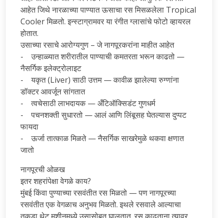
आहेत जिथे नारळाच्या पाण्यात ऊसाचा रस मिसळलेला Tropical
Cooler मिळतो. इन्स्टाग्रामवर या रंगीत ग्लासांचे फोटो व्हायरल
होतात.
उसाच्या रसाचे आरोग्यगुण – जे नागपूरकरांना माहीत आहेत
- उन्हाळ्यात शरीरातील पाण्याची कमतरता भरून काढतो —
नैसर्गिक इलेक्ट्रोलाइट
- यकृत (Liver) साठी उत्तम — कावीळ झालेल्या रुग्णांना
डॉक्टर आवर्जून सांगतात
- त्वचेसाठी लाभदायक — अँटिऑक्सिडंट गुणधर्म
- पचनशक्ती सुधारतो — आलं आणि लिंबूसह घेतल्यास दुप्पट
फायदा
- ऊर्जा तात्काळ मिळते — नैसर्गिक साखरेमुळे थकवा क्षणात
जातो
नागपूरची ओळख
इतर शहरांपेक्षा वेगळे काय?
मुंबई किंवा पुण्याच्या रसवंतीत रस मिळतो — पण नागपूरच्या
रसवंतीत एक वेगळाच अनुभव मिळतो. इथले रसवाले आल्याचा
तुकडा थेट मशीनमध्ये उसासोबत घालतात. रस काढताना त्यावर