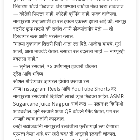
लिंबाच्या फोडी पिळतात. थंड पाण्यात बर्फाचा मोठा खडा टाकतात
— कोठेही फिल्टर नाही, कोठेही ब्रँडिंग नाही. फक्त ताजेपणा.
नागपूरच्या उन्हाळ्याशी हा रस इतका एकरूप झाला आहे की, नागपूर
स्ट्रीट फूड म्हटले की सर्वात आधी डोळ्यांसमोर येतो — तो
हिरवागार ऊस आणि भरलेला ग्लास.
“माझ्या दुकानात तिसरी पिढी आता रस पिते. आजोबा यायचे, मुलं
आली, आता नातवंडे येतात. उसाचा रस बदलला नाही — नागपूरही
बदलला नाही.”
— सुनील रसवाले, १४ वर्षांपासून इतवारी चौकात
ट्रेंड आणि भविष्य
सोशल मीडियावर व्हायरल होतोय उसाचा रस
आज Instagram Reels आणि YouTube Shorts वर
नागपूरच्या रसवंत्यांचे व्हिडिओ लाखो व्यूज मिळवत आहेत. ASMR
Sugarcane Juice Nagpur सर्च करा — डझनभर व्हिडिओ
आढळतील. जुने रसवाले आता QR कोडने पेमेंट घेतात, पण रस
आजही त्याच हातांनी काढतात.
काही उद्योजकांनी नागपूरच्यऺ रसवंतीला फ्रँचायझी रूप देण्याचा
प्रयत्न केला आहे. पण खरी चव? ती अजूनही इतवारी चौकात,