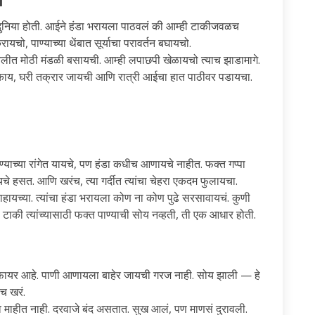
 दुनिया होती. आईने हंडा भरायला पाठवलं की आम्ही टाकीजवळच
ो, पाण्याच्या थेंबात सूर्याचा परावर्तन बघायचो.
ावलीत मोठी मंडळी बसायची. आम्ही लपाछपी खेळायचो त्याच झाडामागे.
काय, घरी तक्रार जायची आणि रात्री आईचा हात पाठीवर पडायचा.
याच्या रांगेत यायचे, पण हंडा कधीच आणायचे नाहीत. फक्त गप्पा
े हसत. आणि खरंच, त्या गर्दीत त्यांचा चेहरा एकदम फुलायचा.
हायच्या. त्यांचा हंडा भरायला कोण ना कोण पुढे सरसावायचं. कुणी
टाकी त्यांच्यासाठी फक्त पाण्याची सोय नव्हती, ती एक आधार होती.
रिफायर आहे. पाणी आणायला बाहेर जायची गरज नाही. सोय झाली — हे
च खरं.
ाव माहीत नाही. दरवाजे बंद असतात. सुख आलं, पण माणसं दुरावली.