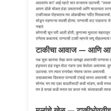
आठवतंय का? आई पहाटे चार वाजताच उठायची. "लवकर 
आपण डोळे चोळत हंडा उचलायचो आणि चालायला लागायच
टाकीजवळ पोहचताच त्या ओळखीच्या गर्दीत मिसळायचो. शेज
सोडून राहणाऱ्या मावशी होत्या. पाण्याची वाट पाहताना जे ब
नव्हतं.
कोणाची सून घरी आली होती, कुणाच्या मुलाला शहरातून
रांगेतच कळायचं. पाण्याची टाकी म्हणजे जणू मोहल्ल्याचं वृ
टाकीचा आवाज — आणि आनं
नळ सुरू व्हायचा तेव्हा काय धामधूम असायची! पाण्याचा 
हंड्यावर हंडं रचून मोठा गडगा उभा केलेला असायचा. कु
उठायचा. पण त्यात रागापेक्षा गंमतच जास्त असायची.
उन्हाळ्याच्या दिवसात पाण्याची टंचाई जास्त असायची. 
सोनंच. मग त्या एका बादलीसाठी कधी भांडण, कधी मनधरण
पण हे सगळं कधी मनात घर करत नसे. संध्याकाळी त्य
मुलांचे खेळ — टाकीभोवती