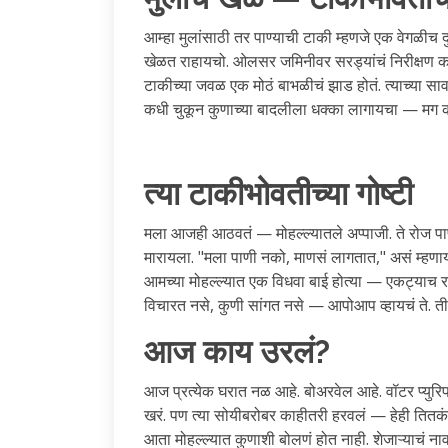
आम्हा मुलांसाठी तर पाण्याची टाकी म्हणजे एक वेगळीच
खेळत राहायचो. ओलसर जमिनीवर सरड्यांचं निरीक्षण करायच
टाकीच्या जवळ एक मोठं बाभळीचं झाड होतं. त्याच्या स
कधी चुकून कुणाच्या बादलीला धक्का लागायचा — मग 
त्या टाकीभोवतीच्या गोष्टी
मला आजही आठवतं — मोहल्ल्यातले अप्पाजी. ते रोज पाण्
मारायला. "मला पाणी नको, माणसं लागतात," असं म्हणायच
आमच्या मोहल्ल्यात एक विधवा बाई होत्या — एकट्याच रा
विचारत नसे, कुणी सांगत नसे — आपोआप व्हायचं ते. ती 
आज काय उरलं?
आज प्रत्येक घरात नळ आहे. बोअरवेल आहे. वॉटर प्यु
खरं. पण त्या सोयीबरोबर काहीतरी हरवलं — हेही तितकं
आता मोहल्ल्यात कुणाशी बोलणं होत नाही. शेजाऱ्याचं न