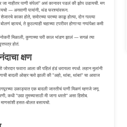
जा नाहीतर पाणी संपेल!" असं कानावर पडलं की झोप उडायची. मग
ो — अनवाणी पायांनी, थंड फरश्यांवरून.
ारचे काका होते, समोरच्या घरच्या काकू होत्या, दोन गल्ल्या
ोलणं व्हायचं, ते कुठल्याही चहाच्या टपरीवर होणाऱ्या गप्पांपेक्षा कमी
 नोकरी मिळाली, कुणाच्या घरी काल भांडण झालं — सगळं त्या
त्तपत्र होतं.
दाचा क्षण
तो जोरदार फवारा आला की पहिलं हंडं धरायला स्पर्धा. लहान मुलांनी
णाची बादली ओव्हर फ्लो झाली की "अहो, थांबा, थांबा!" चा आवाज
नागपूरच्या उकाड्यात एक बादली जास्तीचं पाणी मिळणं म्हणजे जणू
ी, कधी "उद्या तुमच्यासाठी मी जागा धरतो" असा हिशोब.
ाच माणसांशी हसत-बोलत बसायचो.
च